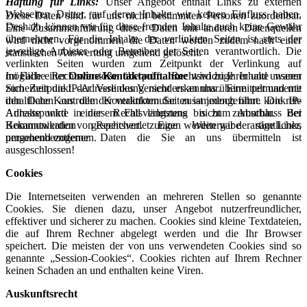
Haftung für Links:
Unser Angebot enthält Links zu externen
Webseiten Dritter, auf deren Inhalte wir keinen Einfluss haben.
Diese Daten sind für uns nicht bestimmten Personen zuordenbar.
Deshalb können wir für diese fremden Inhalte auch keine Gewähr
Eine Zusammenführung dieser Daten mit anderen Datenquellen
übernehmen. Für die Inhalte der verlinkten Seiten ist stets der
wird nicht vorgenommen, die Daten werden zudem nach einer
jeweilige Anbieter oder Betreiber der Seiten verantwortlich. Die
statistischen Auswertung umgehend gelöscht.
verlinkten Seiten wurden zum Zeitpunkt der Verlinkung auf
mögliche Rechtsverstöße überprüft. Rechtswidrige Inhalte waren
Im Falle einer
Online-Kontaktaufnahme
wird zu Ihrer und unserer
zum Zeitpunkt der Verlinkung nicht erkennbar. Eine permanente
Sicherheit die IP-Adresse des Versenders an uns übermittelt und mit
inhaltliche Kontrolle der verlinkten Seiten ist jedoch ohne konkrete
den Daten aus dem Kontaktformular zusammengeführt. Die IP-
Anhaltspunkte einer Rechtsverletzung nicht zumutbar. Bei
Adresse wird in diesem Fall längstens bis zum Abschluss der
Bekanntwerden von Rechtsverletzungen werden wir derartige Links
Kommunikation gespeichert. Eine Weitergabe sämtlicher,
umgehend entfernen.
personenbezogener Daten die Sie an uns übermitteln ist
ausgeschlossen!
Cookies
Die Internetseiten verwenden an mehreren Stellen so genannte
Cookies. Sie dienen dazu, unser Angebot nutzerfreundlicher,
effektiver und sicherer zu machen. Cookies sind kleine Textdateien,
die auf Ihrem Rechner abgelegt werden und die Ihr Browser
speichert. Die meisten der von uns verwendeten Cookies sind so
genannte „Session-Cookies“. Cookies richten auf Ihrem Rechner
keinen Schaden an und enthalten keine Viren.
Auskunftsrecht